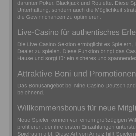
darunter Poker, Blackjack und Roulette. Diese Spi
Unterhaltung, sondern auch die Möglichkeit strat
die Gewinnchancen zu optimieren.
Live-Casino für authentisches Erle
Die Live-Casino-Sektion ermöglicht es Spielern, 
Dealer zu spielen. Diese Funktion bringt das Cas
Hause und sorgt für ein sicheres und spannendes
Attraktive Boni und Promotione
Das Bonusangebot bei Nine Casino Deutschland is
belohnend.
Willkommensbonus für neue Mitgl
Neue Spieler können von einem großzügigen W
profitieren, der ihre ersten Einzahlungen unterst
Spielraum gibt. Diese Art von Anreiz hilft Spieler