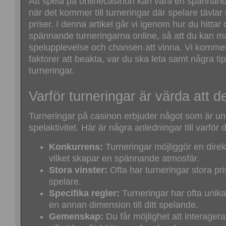
Att spela på onlinecasinon kan vara en spännande
när det kommer till turneringar där spelare tävla
priser. I denna artikel går vi igenom hur du hitt
spännande turneringarna online, så att du kan m
spelupplevelse och chansen att vinna. Vi kommer a
faktorer att beakta, var du ska leta samt några tip
turneringar.
Varför turneringar är värda att de
Turneringar på casinon erbjuder något som är uni
spelaktivitet. Här är några anledningar till varför 
Konkurrens:
Turneringar möjliggör en direk
vilket skapar en spännande atmosfär.
Stora vinster:
Ofta har turneringar stora pr
spelare.
Specifika regler:
Turneringar har ofta unik
en annan dimension till ditt spelande.
Gemenskap:
Du får möjlighet att interager