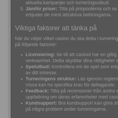
aktuella kampanjer och turneringsutbud.
Jämför priser:
Titta på prispoolerna och se
erbjuder de mest attraktiva belöningarna.
Viktiga faktorer att tänka på
När du väljer vilket casino du ska delta i turnering
på följande faktorer:
Licensiering:
Se till att casinot har en giltig
verksamhet. Detta skyddar dina rättigheter 
Spelutbud:
Kontrollera om de spel som erbj
av ditt intresse.
Turneringens struktur:
Läs igenom reglerna
Vissa kan ha specifika krav för deltagande.
Feedback:
Titta på recensioner från andra s
uppfattning om deras erfarenheter med casi
Kundsupport:
Bra kundsupport kan göra sto
på några problem under turneringarna.