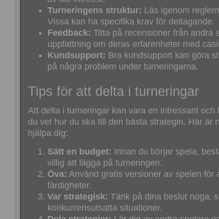
Turneringens struktur:
Läs igenom reglerna
Vissa kan ha specifika krav för deltagande.
Feedback:
Titta på recensioner från andra s
uppfattning om deras erfarenheter med casi
Kundsupport:
Bra kundsupport kan göra sto
på några problem under turneringarna.
Tips för att delta i turneringar
Att delta i turneringar kan vara en intressant o
du vet hur du ska till den bästa strategin. Här är
hjälpa dig:
Sätt en budget:
Innan du börjar spela, bes
villig att lägga på turneringen.
Öva:
Använd gratis versioner av spelen för a
färdigheter.
Var strategisk:
Tänk på dina beslut noga, sä
konkurrensutsatta situationer.