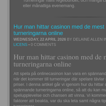
Turneringar hålls regelbundet, och många c
eller månatliga evenemang.
Hur man hittar casinon med de mes
turneringarna online
WEDNESDAY, 22 APRIL 2026
BY DELAINE ALLEN 
LICENS
• 0 COMMENTS
Hur man hittar casinon med de 
turneringarna online
Att spela på onlinecasinon kan vara en spännande
när det kommer till turneringar där spelare tävla
priser. I denna artikel går vi igenom hur du hitt
spännande turneringarna online, så att du kan m
spelupplevelse och chansen att vinna. Vi kommer a
faktorer att beakta, var du ska leta samt några tip