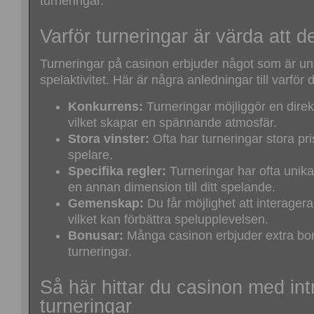
turneringar.
Varför turneringar är värda att de
Turneringar på casinon erbjuder något som är uni
spelaktivitet. Här är några anledningar till varför 
Konkurrens:
Turneringar möjliggör en direk
vilket skapar en spännande atmosfär.
Stora vinster:
Ofta har turneringar stora pr
spelare.
Specifika regler:
Turneringar har ofta unik
en annan dimension till ditt spelande.
Gemenskap:
Du får möjlighet att interager
vilket kan förbättra spelupplevelsen.
Bonusar:
Många casinon erbjuder extra bonu
turneringar.
Så här hittar du casinon med in
turneringar