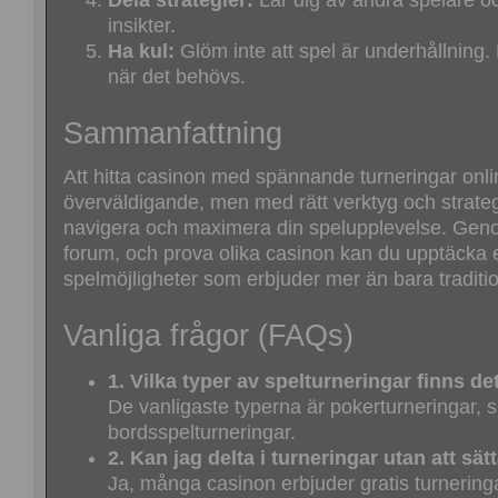
Dela strategier:
Lär dig av andra spelare o
insikter.
Ha kul:
Glöm inte att spel är underhållning. 
när det behövs.
Sammanfattning
Att hitta casinon med spännande turneringar onl
överväldigande, men med rätt verktyg och strateg
navigera och maximera din spelupplevelse. Genom
forum, och prova olika casinon kan du upptäcka 
spelmöjligheter som erbjuder mer än bara traditio
Vanliga frågor (FAQs)
1. Vilka typer av spelturneringar finns de
De vanligaste typerna är pokerturneringar, s
bordsspelturneringar.
2. Kan jag delta i turneringar utan att sät
Ja, många casinon erbjuder gratis turneringa